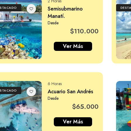
2 Horas
Semisubmarino
ESTACADO
DEST
Manatí.
Desde
$110.000
Ver Más
6 Horas
Acuario San Andrés
ESTACADO
Desde
$65.000
Ver Más