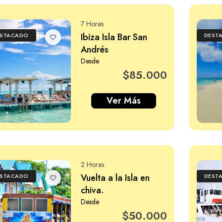
Ecologico
7 Horas
Aventura
Ibiza Isla Bar San
ESTACADO
DEST
Andrés
Desde
Náuticas
$85.000
Ver Más
2 Horas
Vuelta a la Isla en
ESTACADO
DEST
chiva.
Desde
$50.000