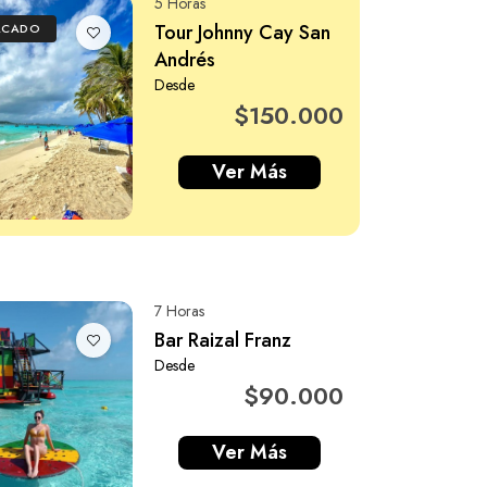
5 Horas
Tour Johnny Cay San
ACADO
Andrés
Desde
$150.000
Ver Más
7 Horas
Bar Raizal Franz
Desde
$90.000
Ver Más