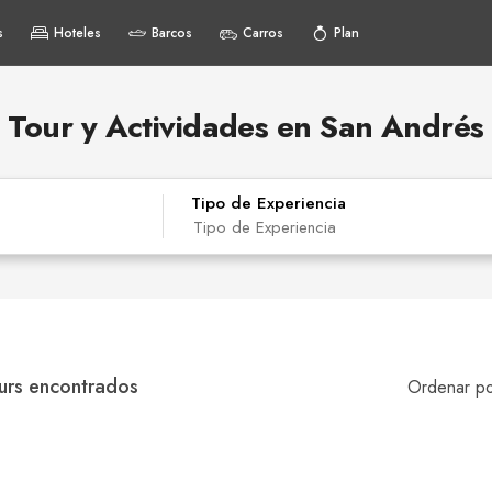
s
Hoteles
Barcos
Carros
Plan
Tour y Actividades en San Andrés
Tipo de Experiencia
Buceo
urs encontrados
Ordenar po
Gastronomía
Cultura