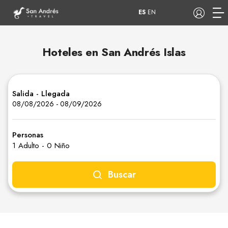
ES
EN
Hoteles en San Andrés Islas
COP
Salida - Llegada
Tours
Apartamentos
08/08/2026
-
08/09/2026
Personas
1 Adulto
-
0 Niño
Hoteles
Barcos
Buscar
Habitaciones