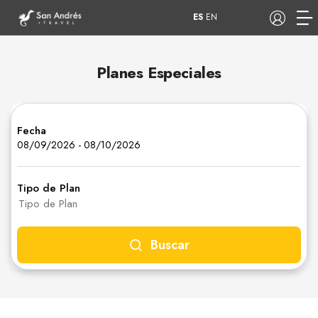
ES
EN
Planes Especiales
COP
Fecha
Tours
Apartamentos
08/09/2026
-
08/10/2026
Tipo de Plan
Hoteles
Barcos
Buscar
Pasadía
Aniversario