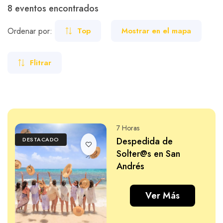
8 eventos encontrados
Carros
Ayuda
Grupos
Ordenar por:
Top
Mostrar en el mapa
Pareja
Flitrar
Familiar
Guía de turismo
Nosotros
7 Horas
Despedida de
DESTACADO
Paquetes
Planes
Solter@s en San
Andrés
Ver Más
WhatsApp
Llamar