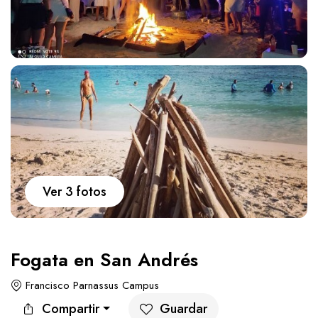
Carros
Ayuda
Guía de turismo
Nosotros
Ver 3 fotos
Paquetes
Planes
Fogata en San Andrés
Francisco Parnassus Campus
WhatsApp
Llamar
Compartir
Guardar