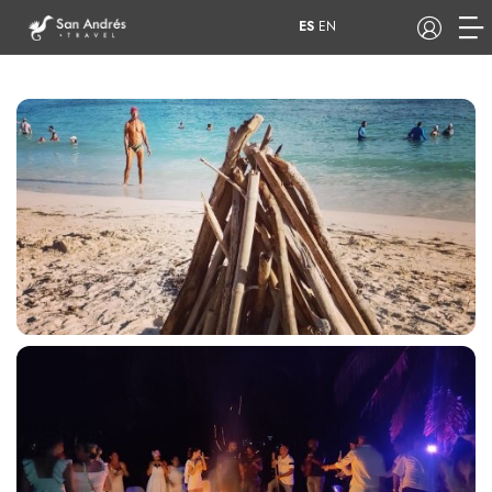
ES
EN
COP
Tours
Apartamentos
Hoteles
Barcos