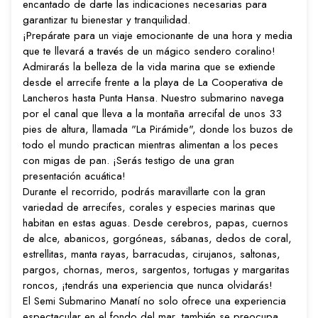
encantado de darte las indicaciones necesarias para
garantizar tu bienestar y tranquilidad.
¡Prepárate para un viaje emocionante de una hora y media
que te llevará a través de un mágico sendero coralino!
Admirarás la belleza de la vida marina que se extiende
desde el arrecife frente a la playa de La Cooperativa de
Lancheros hasta Punta Hansa. Nuestro submarino navega
por el canal que lleva a la montaña arrecifal de unos 33
pies de altura, llamada "La Pirámide", donde los buzos de
todo el mundo practican mientras alimentan a los peces
con migas de pan. ¡Serás testigo de una gran
presentación acuática!
Durante el recorrido, podrás maravillarte con la gran
variedad de arrecifes, corales y especies marinas que
habitan en estas aguas. Desde cerebros, papas, cuernos
de alce, abanicos, gorgóneas, sábanas, dedos de coral,
estrellitas, manta rayas, barracudas, cirujanos, saltonas,
pargos, chornas, meros, sargentos, tortugas y margaritas
roncos, ¡tendrás una experiencia que nunca olvidarás!
El Semi Submarino Manatí no solo ofrece una experiencia
espectacular en el fondo del mar, también se preocupa