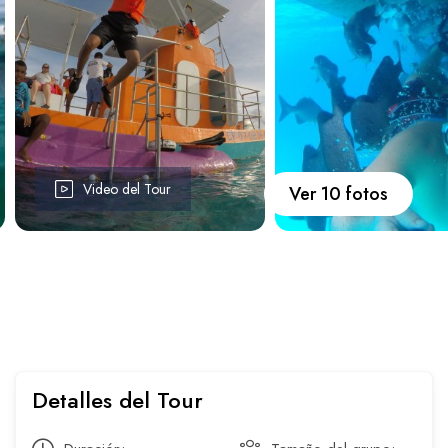
Carros
Ayuda
Guía de turismo
Nosotros
Video del Tour
Ver 10 fotos
Paquetes
Planes
Detalles del Tour
WhatsApp
Llamar