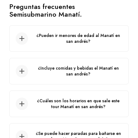
Preguntas frecuentes
Semisubmarino Manatí.
¿Pueden ir menores de edad al Manatí en
san andrés?
Sí, este espectacular tour se puede disfrutar
en familia.
¿Incluye comidas y bebidas el Manatí en
san andrés?
No, no incluye.
¿Cuáles son los horarios en que sale este
tour Manatí en san andrés?
Tenemos dos horarios, 10:00 am y 3:00
pm.
¿Se puede hacer paradas para bañarse en