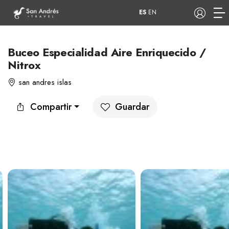
ES
EN
Buceo Especialidad Aire Enriquecido /
Nitrox
COP
san andres islas
Tours
Apartamentos
Compartir
Guardar
Hoteles
Barcos