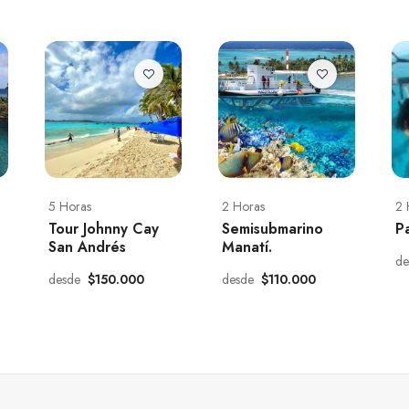
5 Horas
2 Horas
2 
Tour Johnny Cay
Semisubmarino
P
San Andrés
Manatí.
d
desde
$150.000
desde
$110.000