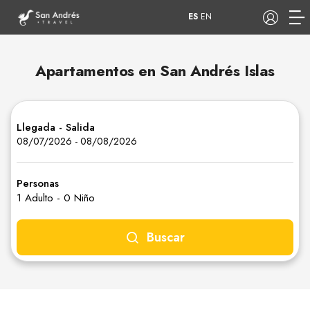
ES
EN
Apartamentos en San Andrés Islas
COP
Llegada - Salida
Tours
Apartamentos
08/07/2026
-
08/08/2026
Personas
1 Adulto
-
0 Niño
Hoteles
Barcos
Buscar
Habitaciones