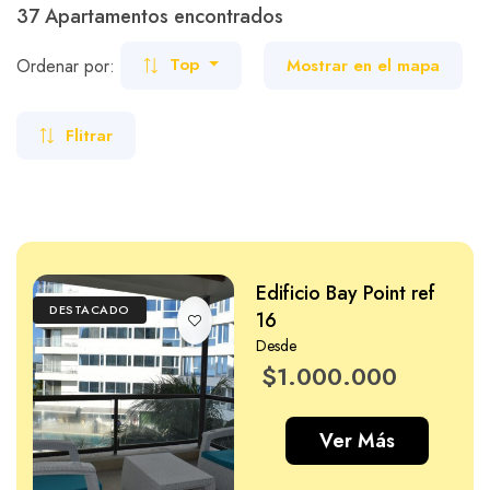
Adultos
37 Apartamentos encontrados
Carros
Ayuda
Ordenar por:
Mostrar en el mapa
Top
Niño
Flitrar
Guía de turismo
Nosotros
Edificio Bay Point ref
DESTACADO
Paquetes
Planes
16
Desde
$1.000.000
Ver Más
WhatsApp
Llamar