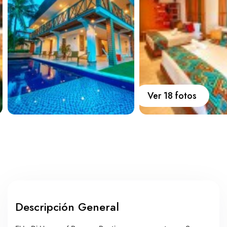
Carros
Ayuda
Guía de turismo
Nosotros
Ver 18 fotos
Paquetes
Planes
Descripción General
WhatsApp
Llamar