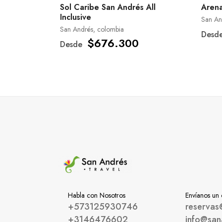
Sol Caribe San Andrés All
Arena
Inclusive
San An
San Andrés, colombia
Desd
$676.300
Desde
Habla con Nosotros
Envíanos un
+573125930746
reservas
+3146476602
info@san