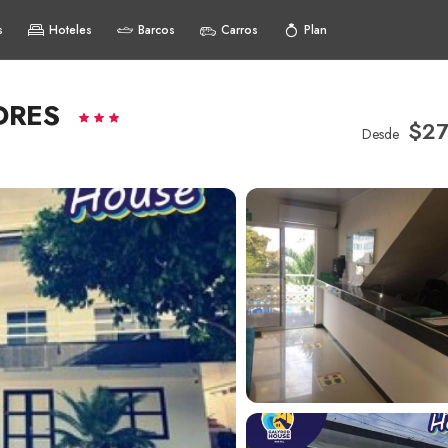
s
Hoteles
Barcos
Carros
Plan
DRES
$27
Desde