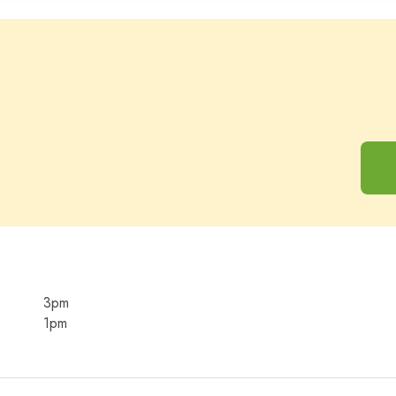
Adultos
Niño
3pm
1pm