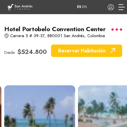
ES
EN
Hotel Portobelo Convention Center
Carrera 5 # 39-37, 880001 San Andrés, Colombia
COP
$524.800
Reservar Habitación
Desde
Tours
Apartamentos
Hoteles
Barcos