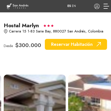
ES
EN
Hostal Marlyn
Carrera 15 1-83 Sarie Bay, 880027 San Andrés, Colombia
COP
$300.000
Reservar Habitación
Desde
Tours
Apartamentos
Hoteles
Barcos