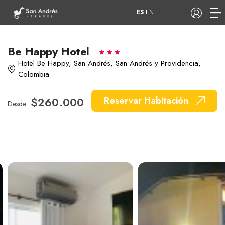
ES
EN
Be Happy Hotel
Hotel Be Happy, San Andrés, San Andrés y Providencia,
Colombia
COP
Tours
Apartamentos
$260.000
Reservar Habitación
Desde
Hoteles
Barcos