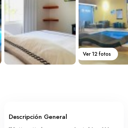
Carros
Ayuda
Guía de turismo
Nosotros
Ver 12 fotos
Paquetes
Planes
Descripción General
WhatsApp
Llamar