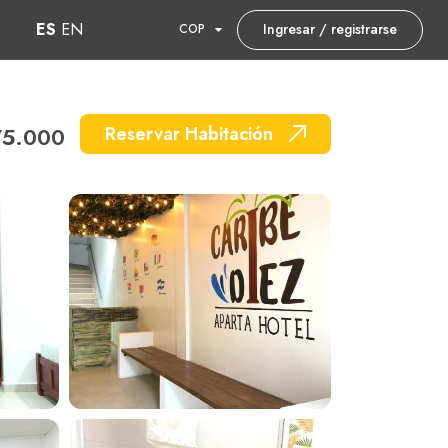
ES
EN
Ingresar / registrarse
COP
75.000
Reservar Habitación