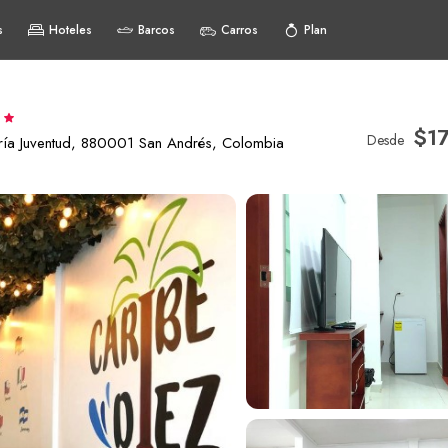
s
Hoteles
Barcos
Carros
Plan
$1
Desde
ería Juventud, 880001 San Andrés, Colombia