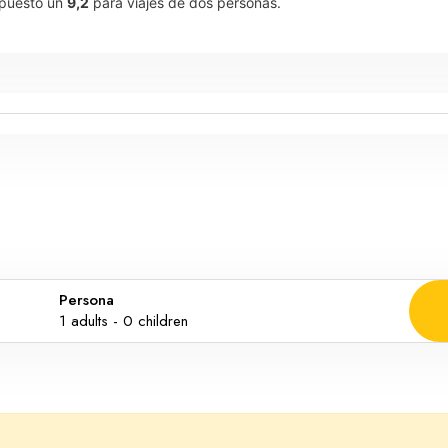
 puesto un
9,2
para viajes de dos personas.
Persona
1
adults -
0
children
Adultos