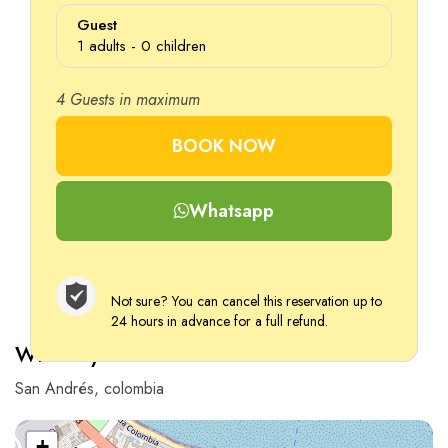
Guest
1
adults -
0
children
4 Guests in maximum
Adults
BOOK NOW
Ages 12+
Whatsapp
Children
Ages 2–12
Not sure? You can cancel this reservation up to
24 hours in advance for a full refund.
Where you’ll be
San Andrés, colombia
+