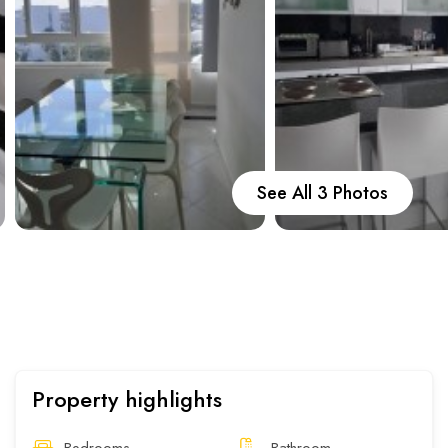
Carros
Ayuda
Guía de turismo
Nosotros
See All 3 Photos
Paquetes
Planes
Property highlights
WhatsApp
Llamar