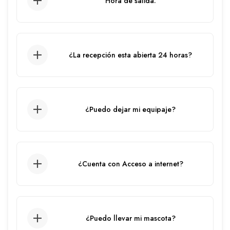
Hora de salida:
12:00 pm.
¿La recepción esta abierta 24 horas?
Sí, el servicio de recepción está
disponible las 24 horas.
¿Puedo dejar mi equipaje?
Dependiendo de la disponibilidad de
espacio
¿Cuenta con Acceso a internet?
El apartamento cuenta con WIFI.
¿Puedo llevar mi mascota?