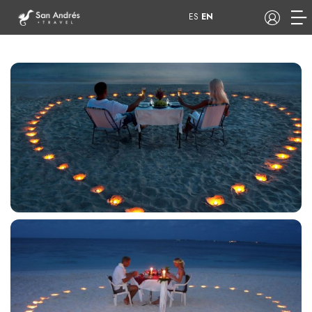
ES
EN
COP
Tours
Apartamentos
Hoteles
Barcos