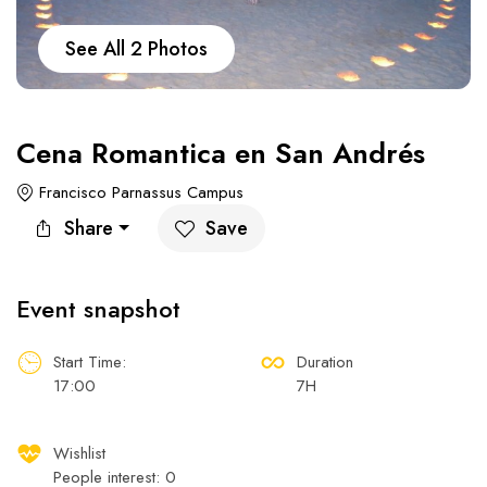
Carros
Ayuda
See All 2 Photos
Cena Romantica en San Andrés
Guía de turismo
Nosotros
Francisco Parnassus Campus
Share
Save
Event snapshot
Paquetes
Planes
Start Time:
Duration
17:00
7H
Wishlist
WhatsApp
Llamar
People interest: 0