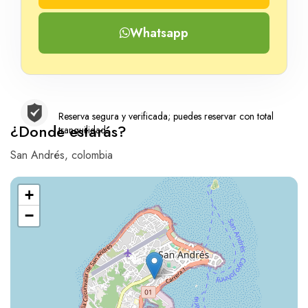
Whatsapp
Reserva segura y verificada; puedes reservar con total
¿Donde estarás?
tranquilidad
San Andrés, colombia
+
−