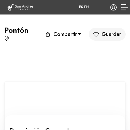
ES
EN
Pontón
Compartir
Guardar
COP
Tours
Apartamentos
Hoteles
Barcos