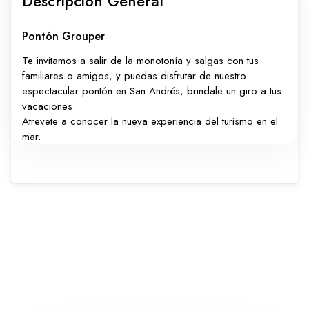
Descripción General
Carros
Ayuda
Pontón Grouper
Te invitamos a salir de la monotonía y salgas con tus
familiares o amigos, y puedas disfrutar de nuestro
espectacular pontón en San Andrés, brindale un giro a tus
Guía de turismo
Nosotros
vacaciones.
Atrevete a conocer la nueva experiencia del turismo en el
mar.
Paquetes
Planes
WhatsApp
Llamar