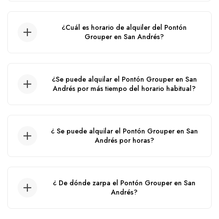
El precio de alquiler de este pontón en San
Andrés puede variar de acuerdo a la fecha del
¿Cuál es horario de alquiler del Pontón
servicio, ya que aplican precios por cambio de
Grouper en San Andrés?
temporada.
El tiempo del alquiler de este Pontón es de
10:00 am hasta las 5:00 pm.
¿Se puede alquilar el Pontón Grouper en San
Andrés por más tiempo del horario habitual?
No, no se puede.
¿ Se puede alquilar el Pontón Grouper en San
Andrés por horas?
No, no se puede alquilar por horas, solo por
día.
¿ De dónde zarpa el Pontón Grouper en San
Andrés?
El Pontón zarpa desde el muelle de la policia.