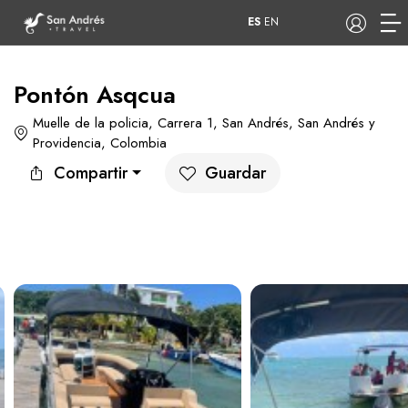
ES
EN
Pontón Asqcua
Muelle de la policia, Carrera 1, San Andrés, San Andrés y
COP
Providencia, Colombia
Compartir
Guardar
Tours
Apartamentos
Hoteles
Barcos