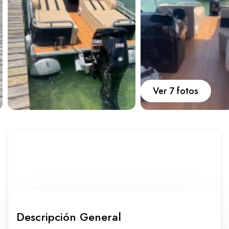
Carros
Ayuda
Guía de turismo
Nosotros
Ver 7 fotos
Paquetes
Planes
Descripción General
WhatsApp
Llamar