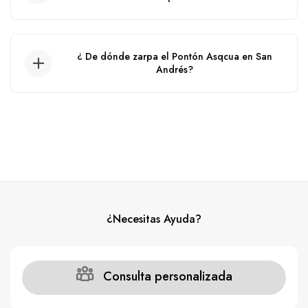
No, no se puede alquilar por horas, solo por
día.
¿ De dónde zarpa el Pontón Asqcua en San
Andrés?
El Pontón zarpa desde el muelle de la policia.
¿Necesitas Ayuda?
Consulta personalizada