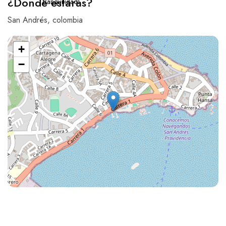
¿Donde estarás?
tranquilidad
San Andrés, colombia
+
−