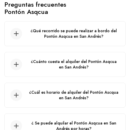
Preguntas frecuentes
Pontón Asqcua
¿Qué recorrido se puede realizar a bordo del
Pontón Asqcua en San Andrés?
Recorrido por el acuario, wite watta, haynes
cay, ibiza, manglares, agua blanca.
¿Cuánto cuesta el alquiler del Pontón Asqcua
en San Andrés?
El precio de alquiler de este pontón en San
Andrés puede variar de acuerdo a la fecha del
¿Cuál es horario de alquiler del Pontón Ascqua
servicio, ya que aplican precios por cambio de
en San Andrés?
temporada.
El tiempo del alquiler de este Pontón es de
10:00 am hasta las 5:00 pm.
¿ Se puede alquilar el Pontón Asqcua en San
Andrés por horas?