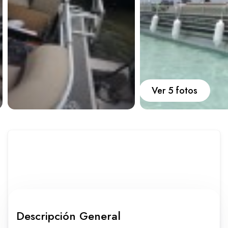
Carros
Ayuda
Guía de turismo
Nosotros
Ver 5 fotos
Paquetes
Planes
Descripción General
WhatsApp
Llamar