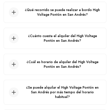
¿Qué recorrido se puede realizar a bordo High
Voltage Pontón en San Andrés?
Este espectacular Pontón hace el recorrido por.
Acuario, haynes cay, ibiza, manglares, agua
¿Cuánto cuesta el alquiler del High Voltage
blanca, wite watta, mundo marino.
Pontón en San Andrés?
El precio de alquiler de este Pontón en San
Andrés puede variar de acuerdo a la fecha del
¿Cuál es horario de alquiler del High Voltage
servicio, ya que aplican precios por cambio de
Pontón en San Andrés?
temporada.
El tiempo del alquiler de este Pontón es de
10:00 am hasta las 5:00 pm.
¿Se puede alquilar el High Voltage Pontón en
San Andrés por más tiempo del horario
habitual?
No, no se puede.