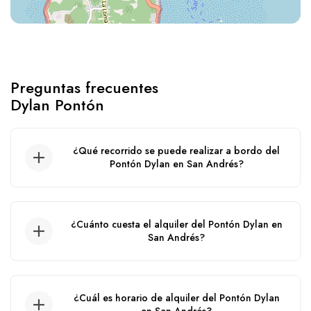
Preguntas frecuentes
Dylan Pontón
¿Qué recorrido se puede realizar a bordo del
Pontón Dylan en San Andrés?
Recorrido por el acuario, wite watta, haynes
cay, ibiza, manglares, agua blanca.
¿Cuánto cuesta el alquiler del Pontón Dylan en
San Andrés?
El precio de alquiler de este pontón en San
Andrés puede variar de acuerdo a la fecha del
¿Cuál es horario de alquiler del Pontón Dylan
servicio, ya que aplican precios por cambio de