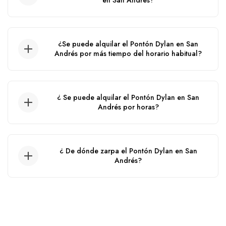
en San Andrés?
temporada.
El tiempo del alquiler de este Pontón es de
10:00 am hasta las 5:00 pm.
¿Se puede alquilar el Pontón Dylan en San
Andrés por más tiempo del horario habitual?
No, no se puede.
¿ Se puede alquilar el Pontón Dylan en San
Andrés por horas?
No, no se puede alquilar por horas, solo por
día.
¿ De dónde zarpa el Pontón Dylan en San
Andrés?
El Pontón zarpa desde el muelle de la policia.