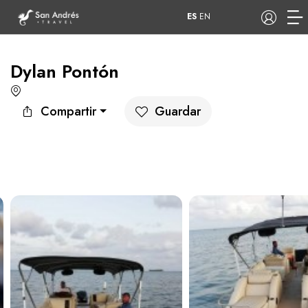
ES
EN
Dylan Pontón
COP
Compartir
Guardar
Tours
Apartamentos
Hoteles
Barcos