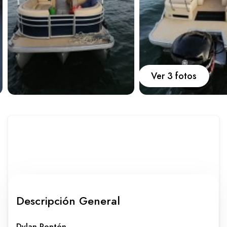
Carros
Ayuda
Ver 3 fotos
Guía de turismo
Nosotros
Paquetes
Planes
Descripción General
WhatsApp
Llamar
Dylan Pontón