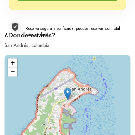
Reserva segura y verificada; puedes reservar con total
¿Donde estarás?
tranquilidad
San Andrés, colombia
+
−